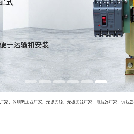
变压器
OSG自耦变压器
整
抗器
限流电抗器
CK
厂家
、
深圳调压器厂家
、
无极光源
、
无极光源厂家
、
电抗器厂家
、
调压器