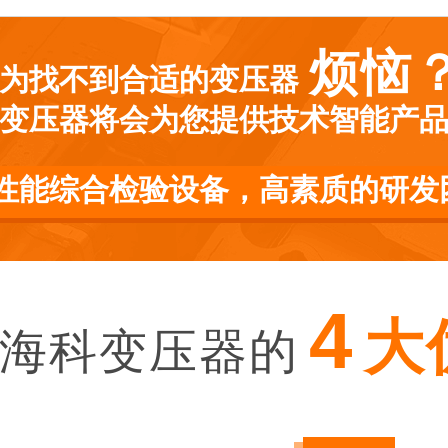
烦恼
为找不到合适的变压器
抗器
限流电抗器
CK
变压器将会为您提供技术智能产
性能综合检验设备，高素质的研发
4
压器
UV变压器
UV
大
海科变压器的