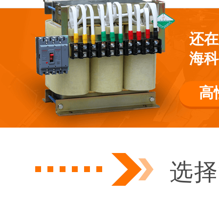
还在
平波电
海科
高
卤素灯变
选择