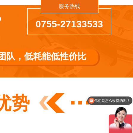
服务热线
？
0755-27133533
SG串联电抗器
负载电抗器
品
团队，低耗能低性价比
无极调光电源
UV电容
优势
你们是怎么收费的呢？
现在有优惠活动么？